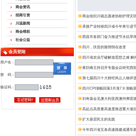
商会资讯
招商引资
商会组织川籍志愿者协助护理灾
川温新闻
承接产业转移四川省今年将引进
商会维权
西昌市各部门奋力推进节水抗旱
社会公益
四川，扶贫的脸悄悄在改变
会员登陆
四川省农业厅破解放思想之难 解
用户名：
蒋巨峰主持召开专题会议研究西
密 码：
第七届四川十大财经风云人物评
验证码：
四川CPI涨幅回落3月涨7.9 涨幅
刘奇葆会见澳大利亚西澳州弗雷德#
高起点高质量高速度推进重大项
扩大基层民主的实践
今年四川省五条高速路建成通车