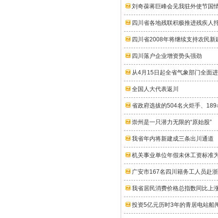
刘奇葆蒋巨峰会见我驻外使节国
四川省各地残联积极推进残疾人
四川省2008年将继续支持农民新
四川落户企业增资势头强劲
从4月15日起全省气象部门全面
全国人大代表返川
省政府选拔的504名火炬手、18
崇州是一只潜力无限的“原始股”
我省年内将新建成三条出川通道
机关事业单位年假未休工资标准为
广安市167名四川籍务工人员赴
我省居民消费价格总指数同比上涨7
投资5亿元历时3年的青居电站船