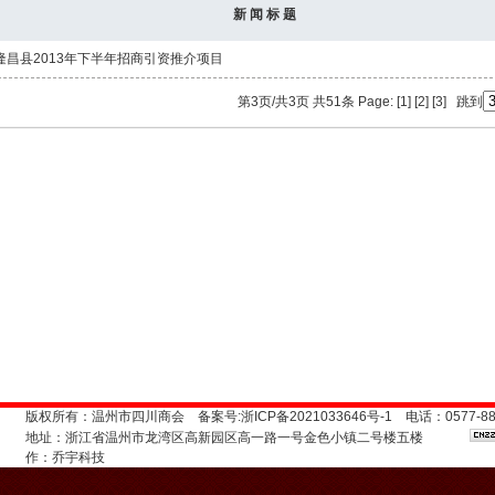
新 闻 标 题
隆昌县2013年下半年招商引资推介项目
第3页/共3页 共51条 Page:
[1]
[2]
[3]
跳到
版权所有：温州市四川商会 备案号:
浙ICP备2021033646号-1
电话：0577-888
地址：浙江省温州市龙湾区高新园区高一路一号金色小镇二号楼五楼
作：
乔宇科技