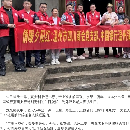
生日当天一早，夏大利书记一行，带上准备的寿联、水果、蛋糕，从温州出发，
中国银行蒲州支行特别定制的生日蛋糕，为郑碎弟老人庆祝生日。
烛光摇曳中，老人双手合十许下心愿。寿宴上，志愿者们化身"临时儿女"，为老
日！"独居的郑碎弟老人眼眶湿润。
"空巢不空心，关爱要暖心。今后，党支部、温州工委、志愿者服务队将联合其他
动，把“关爱空巢老人”活动做深做细，展现党建暖人心。