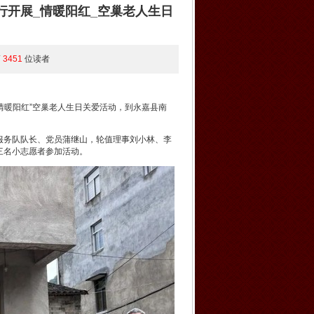
行开展_情暖阳红_空巢老人生日
第
3451
位读者
情暖阳红”空巢老人生日关爱活动，到永嘉县南
服务队队长、党员蒲继山，轮值理事刘小林、李
三名小志愿者参加活动。