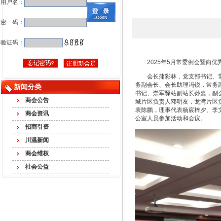
用户名：
密 码：
验证码：
2025年5月常委例会暨向
会长蒲彩林，党支部书记、
务副会长、会长助理冯锐，常务
新闻分类
书记、崇军驿站副站长孙嘉，副
商会公告
城片区负责人邓明友，龙湾片区
表陈鹏，理事代表杨宸梓夕、李
商会资讯
公室人员参加活动和会议。
招商引资
川温新闻
商会维权
社会公益