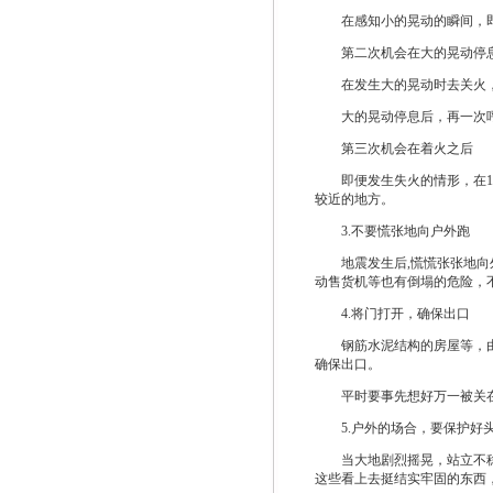
在感知小的晃动的瞬间，即刻
第二次机会在大的晃动停
在发生大的晃动时去关火，
大的晃动停息后，再一次呼喊
第三次机会在着火之后
即便发生失火的情形，在1-
较近的地方。
3.不要慌张地向户外跑
地震发生后,慌慌张张地向外
动售货机等也有倒塌的危险，
4.将门打开，确保出口
钢筋水泥结构的房屋等，由于
确保出口。
平时要事先想好万一被关在
5.户外的场合，要保护好头
当大地剧烈摇晃，站立不稳的
这些看上去挺结实牢固的东西