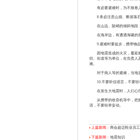
有必要避难时，为不致卷入
8.务必注意山崩、断崖落
在山边、陡峭的倾斜地段，
在海岸边，有遭遇海啸的危险
9.避难时要徒步，携带物
因地震造成的火灾，蔓延燃烧
织、街道等为单位，在负责人
难。
对于病人等的避难，当地居民
10.不要听信谣言，不要轻
在发生大地震时，人们心理
从携带的收音机等中，把握正
语，不要轻举妄动。
上篇新闻：
商会超迈鞋业员工
下篇新闻：
地震知识