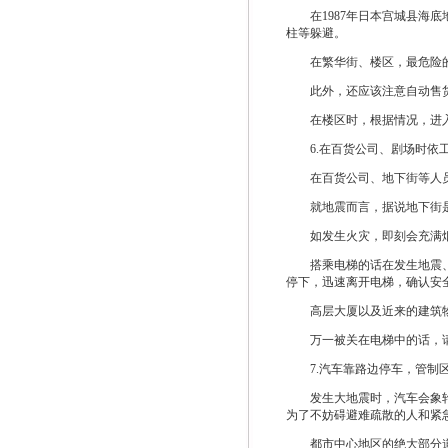
在1987年日本宫城县海底
柱等躲避。
在繁华街、楼区，最危险的
此外，还应该注意自动售货
在楼区时，根据情况，进入
6.在百货公司、剧场时依工
在百货公司、地下街等人员
就地震而言，据说地下街是
如发生火灾，即刻会充满烟
搭乘电梯的话在发生地震、火
停下，迅速离开电梯，确认安
高层大厦以及近来的建筑物
万一被关在电梯中的话，请
7.汽车靠路边停车，管制
发生大地震时，汽车会象轮胎
为了不妨碍避难疏散的人和紧
都市中心地区的绝大部分道路