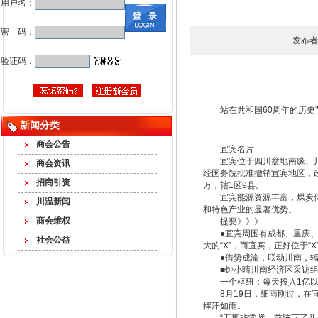
用户名：
密 码：
发布者
验证码：
站在共和国60周年的历史
新闻分类
商会公告
宜宾名片
宜宾位于四川盆地南缘、川滇
商会资讯
经国务院批准撤销宜宾地区，改设
招商引资
万，辖1区9县。
宜宾能源资源丰富，煤炭储量
川温新闻
和特色产业的显著优势。
商会维权
提要》》》
●宜宾周围有成都、重庆、昆
社会公益
大的“X”，而宜宾，正好位于“
●借势成渝，联动川南，辐射
■钟小晴川南经济区采访组范
一个枢纽：每天投入1亿以
8月19日，细雨刚过，在宜
挥汗如雨。