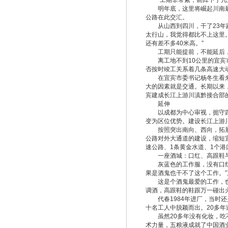
“工期非常紧，前阵下了几天
明年底，这里将崛起川南最大
公路在此交汇。
从山西到四川，干了23年路
太行山，我觉得都比不上这里
还有差不多40米高。”
工期只能提前，不能延后，杨
离工地不到10公里的宜宾市
否按时竣工关系着几条高速大
在宜宾市委书记杨冬生看来，
大的因素就是交通。长期以来
宾建成长江上游川滇黔接合部
延伸
以成都为中心审视，扼守四川
变为区位优势。建设长江上游
按照突出南向、西向，拓展北
公路对外大通道的建设，缩短
速公路、1条黄金水道、1个港口
一座酒城：口红、高跟鞋
灰蓝色的工作服，没有口红、
果是酒鬼也干不了这个工作。
这是个酒鬼最爱的工作，也是
调酒，高跟鞋的鞋跟万一碰出
代春1984年进厂，当时还
十名工人中脱颖而出。20多
虽然20多年没有化妆，吃不
术力量，五粮液成就了中国酒