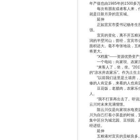
年产值也由1985年的1500多
每次有朋友或者客人来，代春
就是日新月异的宜宾城。
延伸
正如宜宾市委书记杨冬生所言
强。
宜宾的变化，离不开五粮液的
润的半壁河山；曾经，宜宾市
面积还大。毫不夸张地说，五粮
将更大。
“X档案”——资源优势变产
一个电站：向家坝、农家乐
“来客人了，坐，坐。”20日
的“凉水井农家乐”。作为土
“以前我们这里是土墙房，又
修的人肯定多，来看的人也肯
豆花饭，老腊肉，农家乐生意
人。
“我不打算再出去了。听说这
云川对未来充满憧憬。
陈云川仅是向家坝水电资源开
川为自己打着小算盘的时候，
集中区分为城北园、豆坝园、
经进驻。
延伸
五粮液对宜宾的贡献良多。