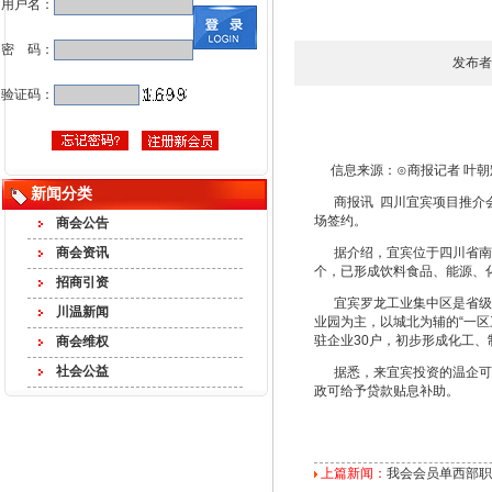
用户名：
密 码：
发布者
验证码：
信息来源：⊙商报记者 叶朝
新闻分类
商报讯 四川宜宾项目推介会
场签约。
商会公告
商会资讯
据介绍，宜宾位于四川省南部
个，已形成饮料食品、能源、
招商引资
宜宾罗龙工业集中区是省级重
川温新闻
业园为主，以城北为辅的“一区
驻企业30户，初步形成化工
商会维权
社会公益
据悉，来宜宾投资的温企可享
政可给予贷款贴息补助。
上篇新闻：
我会会员单西部职