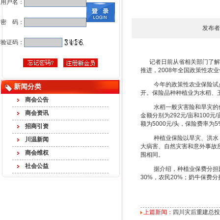
用户名：
密 码：
发布者
验证码：
记者日前从省相关部门了解到
推进，2008年全国政策性农
今年的政策性农业保险试点工
新闻分类
开。保险品种种植业为水稻、
商会公告
水稻一般灾害险和旱灾的保险金
商会资讯
金额分别为292元/亩和100
额为5000元/头，保险费率为5
招商引资
种植业保险以旱灾、洪水（
川温新闻
大病害、自然灾害和意外事故
商会维权
围相同。
社会公益
据介绍，种植业保费分担比例
30%，农民20%；奶牛保费
上篇新闻：
四川灾后重建总投