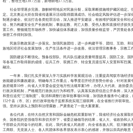
程”，整理土地139.7万亩，新增耕地17.5万亩。
社会管理逐步完善。旗帜鲜明地反对民族分裂，采取果断措施维护藏区稳定。强
定。北京奥运火炬在我省传递展示活动取得圆满成功。社会稳定风险评估进一步深
制逐步健全。依法打击各类犯罪活动，深入推进平安建设，有效维护国家安全和社会
动，努力构建安全生产长效机制，事故起数、死亡人数、受伤人数和直接经济损失实
置工作。整顿规范市场秩序，加快诚信体系建设，加强质量价格监管，严厉查处各类商
保密工作得到加强。
民族宗教政策进一步落实。加强民族团结，进一步构建平等、团结、互助、和谐
族地区经济社会发展加快，生产生活条件进一步改善。依法管理宗教事务，宗教工
国防建设不断强化。预备役部队、民兵队伍建设质量明显提高，国防工业、国民
等各项工作取得新的成绩，征兵工作、双拥工作、转业复员退伍军人安置和军烈属
融洽。
一年来，我们扎实开展深入学习实践科学发展观活动，注重提高驾驭市场经济能
效能建设和廉政建设。明确每月工作重点，每季度召开经济形势分析会，针对发展
政府规章10件，向省人大常委会提交地方性法规草案5件，办理人大代表、政协委员
行政决策机制，严格规范行政执法行为和程序。认真落实政府信息公开条例，深入
和责任追究“三项制度”，取消和调整行政审批事项636项，加强政务服务中心建设，行
152个县（市、区）的行政审批电子监察系统实现三级联网，在全省推行并联审批
强。坚持从源头上预防和治理腐败，严肃查处了一批大案要案。
各位代表，在特大自然灾害和国际金融危机双重影响下，我省经济社会发展取得
央、国务院的坚强领导和亲切关怀下，省委正确领导的结果，省人大、省政协和人
干部群众共同奋斗的结果。在此，我代表省人民政府，向全省各族人民、驻川解放
工商联、无党派人士、各人民团体和各界朋友表示衷心的感谢，并致以崇高的敬意