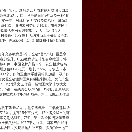
6.4亿元。新解决25万农村绝对贫困人口温
沼气池52.2万口。义务教育阶段“两免一补”政
扎实开展，对现症病人实施免费治疗。城镇新
率4.6%。推进农村劳动力转移，加强农民工
人数分别增加92.6万人、376.3万人、
农村最低生活保障月人均补助水平分别提高33
中供养率达30.4%。新建廉租住房2.8万套、
义务教育县2个，全省“普九”人口覆盖率
质量稳步提升。职业教育攻坚计划有序推进，特
标47件、中国名牌产品17个，认定授牌省高
值835.8亿元，增长24.9%。涉农县（市、
构112个。妇幼卫生体系建设得到加强，孕产妇
先实现全省达到国家传播控制标准。文化产业
推出了一批优秀文艺作品。新增国家级非物质文
3银、5铜，在残奥会取得2铜，均创历史最好成
出版和档案工作取得新成果。第二轮修志工作进
耗下降4%左右，化学需氧量、二氧化硫排放
7％，提高2.5个百分点。17个省控城市的环
分别达61%、75%。第一次全国污染源普查
流失治理1907.7平方公里。国家级自然保
是基本农田，实现耕地占补平衡。实施“金土地工