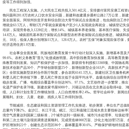
疫等工作得到加强。
民生工程深入实施。八大民生工程共投入501.4亿元，安排拨付富民安康工程资金7
饱问题和281.8万农村人口饮水安全问题，新建和改建通乡通村公路2.7万公里，新建
策全面落实。阿坝州扶贫开发和综合防治大骨节病试点全面推进，包虫病防治工作
增就业63.5万人，帮助5万户零就业家庭每户至少1人实现就业再就业，城镇登记失业
培训，实现劳务收入1228亿元，增长14%。城镇基本养老保险、基本医疗保险、失业保险
14.8万人。城镇居民基本医疗保险试点和新型农村养老保险试点稳步推进。城镇和
元、18元，低保人数分别增加11万人、128.6万人。农村“五保”对象实现应保尽保，集
经济适用住房1.9万套。
社会事业全面发展。民族地区教育发展十年行动计划深入实施。新增基本普及九年
99.6%。农村义务教育“普九”化债成效明显。高中阶段教育加快发展，高等教育
殊教育得到发展。知识产权保护进一步加强。新获得专利授权13369项、中国驰名商
新技术创新产品30个、产学研创新联盟25个，新增创新型企业163户。高新技术产业增加
区）全部实施新型农村合作医疗制度，参合农民6141.3万人。新建社区卫生服务机
和婴儿死亡率持续下降，婴儿死亡率首次低于全国平均水平。血吸虫病综合治理率
稳步发展。广播、电视综合覆盖率分别达96%、97.1%。文艺创作进一步繁荣，
化遗产保护名录78项。新建农家书屋6000个。川籍运动员在北京奥运会取得4金、
绩。人口和计划生育工作继续加强，人口自然增长率2.4‰。哲学社会科学、新闻
展顺利。妇女、儿童、老龄、残疾人等工作得到加强。
节能减排、生态建设和国土资源管理工作扎实推进。初步测算，单位生产总值能
总量均下降2%。金沙江、长江干流、岷江、沱江和嘉陵江流域水质主要指标达标率77.
境空气质量达到国家二级标准，2个城市达到一级标准。城市污水处理率、垃圾处理率
和第二次土壤污染现状调查进展顺利。完成营造林900万亩、沙化土地治理5万亩、水土
护区增加到22个，创建生态示范区86个，森林覆盖率30.6%。严格保护耕地特别