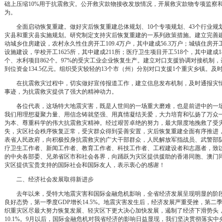
础上压缩10%用于抗震救灾。公开救灾款物接收发放情况，开展救灾款物专项监察
为。
全面启动恢复重建。做好灾后恢复重建总体规划、10个专项规划、43个行业规
灾县和重灾县实施规划。研究制定支持灾后恢复重建的一系列政策措施。建立完善
动城乡住房建设，农村永久性住房开工109.4万户，其中建成56.3万户；城镇住房开工
设施建设，学校开工1625所，其中建成211所；医疗卫生项目开工518个，其中建成
个、水利项目862个。97%的受灾工业企业恢复生产。建立对口支援协调对接机制，达
到位资金134.5亿元。组织受灾较轻的13个市（州）分别对口支援1个重灾乡镇。
在抗震救灾过程中，切实做好宣传报道工作，建立信息发布机制，及时通报灾情
事迹，为抗震救灾提供了强大的精神动力。
各位代表，这场特大地震灾害，既是人世间的一场重大磨难，也是前进中的一场
我们用理想凝聚力量、用信念铸就坚强、用真情凝结关爱，大力培育和弘扬了万众
为本、尊重科学的伟大抗震救灾精神。经过艰苦卓绝的努力，最大限度地挽救了受
失，灾区社会秩序恢复正常，受灾群众得到妥善安置，灾后恢复重建全面有序推进
表省人民政府，向积极投身抗震救灾的广大干部群众，人民解放军指战员、武警部
疗卫生工作者、新闻工作者、教育工作者、科技工作者、工程建设者和志愿者，致
的中央各部委、兄弟省区市和社会各界，向踊跃为灾区提供援助的香港同胞、澳门
灾区提供宝贵支持的国际社会和国际友人，表示衷心的感谢！
二、经济社会发展取得新进步
去年以来，受特大地震灾害和国际金融危机影响，全省经济发展呈现明显的阶段
良好态势，第一季度GDP增长14.5%。地震灾害发生后，经济发展严重受挫，第二季
织重灾区尽最大努力恢复发展、轻灾区下更大决心加快发展，遏制了经济下滑势头，
10.1%。9月以后，国际金融危机对我省经济的影响日益显现，我们坚决贯彻落实