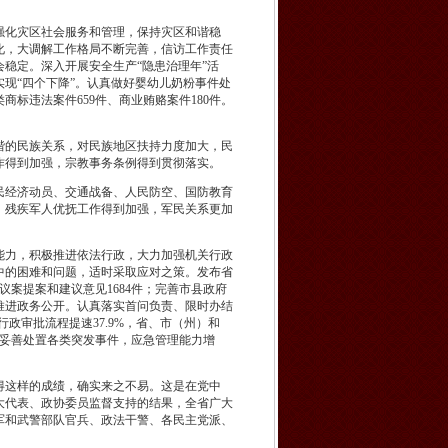
化灾区社会服务和管理，保持灾区和谐稳
化，大调解工作格局不断完善，信访工作责任
稳定。深入开展安全生产“隐患治理年”活
现“四个下降”。认真做好婴幼儿奶粉事件处
标违法案件659件、商业贿赂案件180件。
的民族关系，对民族地区扶持力度加大，民
作得到加强，宗教事务条例得到贯彻落实。
经济动员、交通战备、人民防空、国防教育
、残疾军人优抚工作得到加强，军民关系更加
力，积极推进依法行政，大力加强机关行政
中的困难和问题，适时采取应对之策。发布省
议案提案和建议意见1684件；完善市县政府
推进政务公开。认真落实首问负责、限时办结
政审批流程提速37.9%，省、市（州）和
。妥善处置各类突发事件，应急管理能力增
这样的成绩，确实来之不易。这是在党中
大代表、政协委员监督支持的结果，全省广大
军和武警部队官兵、政法干警、各民主党派、
！