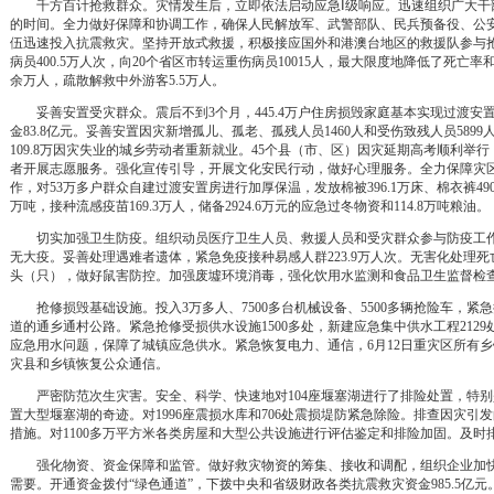
千方百计抢救群众。灾情发生后，立即依法启动应急Ⅰ级响应。迅速组织广大干
的时间。全力做好保障和协调工作，确保人民解放军、武警部队、民兵预备役、公
伍迅速投入抗震救灾。坚持开放式救援，积极接应国外和港澳台地区的救援队参与抢险
病员400.5万人次，向20个省区市转运重伤病员10015人，最大限度地降低了死亡率
余万人，疏散解救中外游客5.5万人。
妥善安置受灾群众。震后不到3个月，445.4万户住房损毁家庭基本实现过渡安
金83.8亿元。妥善安置因灾新增孤儿、孤老、孤残人员1460人和受伤致残人员589
109.8万因灾失业的城乡劳动者重新就业。45个县（市、区）因灾延期高考顺利举
者开展志愿服务。强化宣传引导，开展文化安民行动，做好心理服务。全力保障灾区
作，对53万多户群众自建过渡安置房进行加厚保温，发放棉被396.1万床、棉衣裤490.
万吨，接种流感疫苗169.3万人，储备2924.6万元的应急过冬物资和114.8万吨粮油。
切实加强卫生防疫。组织动员医疗卫生人员、救援人员和受灾群众参与防疫工作，
无大疫。妥善处理遇难者遗体，紧急免疫接种易感人群223.9万人次。无害化处理死亡畜
头（只），做好鼠害防控。加强废墟环境消毒，强化饮用水监测和食品卫生监督检
抢修损毁基础设施。投入3万多人、7500多台机械设备、5500多辆抢险车，紧急
道的通乡通村公路。紧急抢修受损供水设施1500多处，新建应急集中供水工程2129
应急用水问题，保障了城镇应急供水。紧急恢复电力、通信，6月12日重灾区所有乡
灾县和乡镇恢复公众通信。
严密防范次生灾害。安全、科学、快速地对104座堰塞湖进行了排险处置，特别
置大型堰塞湖的奇迹。对1996座震损水库和706处震损堤防紧急除险。排查因灾引发
措施。对1100多万平方米各类房屋和大型公共设施进行评估鉴定和排险加固。及时
强化物资、资金保障和监管。做好救灾物资的筹集、接收和调配，组织企业加快
需要。开通资金拨付“绿色通道”，下拨中央和省级财政各类抗震救灾资金985.5亿