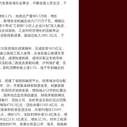
全力发展各项社会事业，不断改善人民生活，千
3.2%；肉类总产量905.5万吨，增长
亩，新增农业机械总动力2725万千瓦。规模以
团“两个带动”工程和“小巨人企业计划”深入推进，
建设步伐加快。工业对经济增长的贡献率达
产业取得新进展。旅游总收入1091.5亿元，下
重大投资项目进展顺利，完成投资1615亿元，
高速公路竣工投入使用，全省高速公路通车里
快推进。成灌快速铁路、成绵乐客运专线等铁
双流机场二跑道及新航站楼、泸州港扩建、宜
%；居民消费价格上涨5.1%，低于年初确定的
，搭建了省级投融资平台。统筹城乡综合配
（市、区）开展集体林权制度改革。积极探索
民营经济加快发展，增加值占GDP的比重达
度，国库动态监控系统建设、财税库银联网试
镇银行、贷款公司、农村资金互助社试点范围
710.5亿元；贷款余额11163.4亿元，比
展致谢和投资促进活动，共签约项目1210个、
元，增长52%；实际利用外资33.4亿美元，增
中出口131.1亿美元，增长52.3%。对外工程承
增加到67对。港澳台侨及口岸、海关、检验检