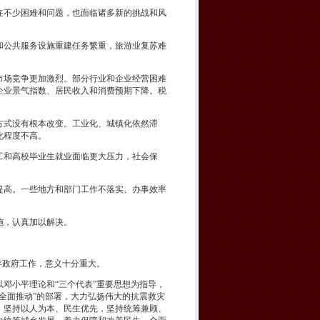
不少困难和问题，也面临诸多新的挑战和风
公共服务设施重建任务繁重，旅游业复苏难
场竞争更加激烈。部分行业和企业经营困难
企业景气指数、居民收入和消费预期下降。税
式没有根本改变。工业化、城镇化依然滞
化程度不高。
和高校毕业生就业面临更大压力，社会保
高。一些地方和部门工作不落实、办事效率
施，认真加以解决。
年政府工作，意义十分重大。
邓小平理论和“三个代表”重要思想为指导，
全面推动”的部署，大力弘扬伟大的抗震救灾
，坚持以人为本、民生优先，坚持统筹兼顾、