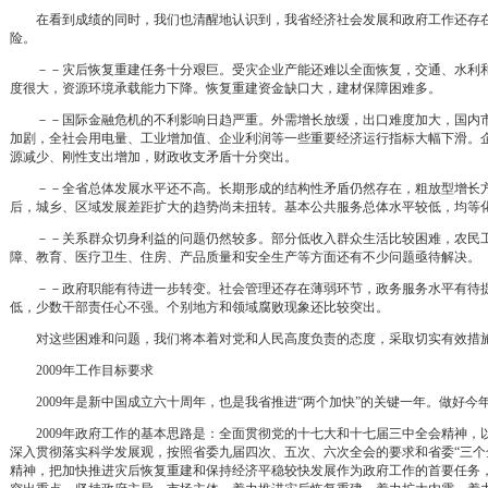
在看到成绩的同时，我们也清醒地认识到，我省经济社会发展和政府工作还存在
险。
－－灾后恢复重建任务十分艰巨。受灾企业产能还难以全面恢复，交通、水利和
度很大，资源环境承载能力下降。恢复重建资金缺口大，建材保障困难多。
－－国际金融危机的不利影响日趋严重。外需增长放缓，出口难度加大，国内市
加剧，全社会用电量、工业增加值、企业利润等一些重要经济运行指标大幅下滑。
源减少、刚性支出增加，财政收支矛盾十分突出。
－－全省总体发展水平还不高。长期形成的结构性矛盾仍然存在，粗放型增长方
后，城乡、区域发展差距扩大的趋势尚未扭转。基本公共服务总体水平较低，均等
－－关系群众切身利益的问题仍然较多。部分低收入群众生活比较困难，农民工
障、教育、医疗卫生、住房、产品质量和安全生产等方面还有不少问题亟待解决。
－－政府职能有待进一步转变。社会管理还存在薄弱环节，政务服务水平有待提
低，少数干部责任心不强。个别地方和领域腐败现象还比较突出。
对这些困难和问题，我们将本着对党和人民高度负责的态度，采取切实有效措
2009年工作目标要求
2009年是新中国成立六十周年，也是我省推进“两个加快”的关键一年。做好今
2009年政府工作的基本思路是：全面贯彻党的十七大和十七届三中全会精神，以
深入贯彻落实科学发展观，按照省委九届四次、五次、六次全会的要求和省委“三个
精神，把加快推进灾后恢复重建和保持经济平稳较快发展作为政府工作的首要任务