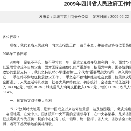
2009年四川省人民政府工作
发布者：温州市四川商会办公室 发布时间：2009-02-2
各位代表：
现在，我代表省人民政府，向大会报告工作，请予审查，并请省政协各位委员
2008年工作回顾
2008年，是极不平凡、极不寻常的一年，是攻坚克难夺取胜利的一年。面对“5·12
低温雨雪冰冻等自然灾害，面对国际金融危机的严重影响，按照党中央、国务院的
政协的监督支持下，我们坚持以邓小平理论和“三个代表”重要思想为指导，深入贯
众，一手坚持不懈地抓抗震救灾工作，一手坚定不移地抓经济社会发展，抗震救灾
全面进步，人民生活得到改善，社会大局保持稳定。初步统计，全省生产总值达到1250
入1041.8亿元，增长18.9%；城镇居民人均可支配收入12633元，增长13.8%；农民
37.4%。
一、抗震救灾取得重大胜利
“5·12”汶川特大地震，是新中国成立以来破坏性最强、波及范围最广、救灾难度最
－会理地震。在党中央、国务院和中央军委的坚强领导下，在中央各部委、兄弟省
把抗震救灾作为压倒一切的中心任务，统一领导、统一指挥，省人大、省政协全力
搏，谱写了感天动地的英雄凯歌。