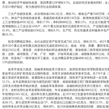
费，推动经济平稳较快发展，第四季度GDP增长9.5%。在抓好经济发展的同时，
方百计维护稳定，努力推进经济社会协调发展。
三次产业较快发展。农业增加值2366.2亿元，增长3%。粮食总产量3500万吨，增长
4.3%。林业产业持续快速发展。新建高标准基本农田136万亩，新增有效灌面35万
上工业增加值4939.3亿元，增长17.9%；净利润680亿元，增长12%。大企业大集
新增规模以上工业企业1458户，492个重点技改项目完成投资391亿元。产业园区
61.4%。第三产业增加值4350亿元，增长8.3%。生产性、民生性服务业和服务外包
降10.3%。
投资消费稳定增长。全社会固定资产投资完成7581.2亿元，增长29.5%。462个
其中50个重点支持和重点推进项目完成投资890亿元。南渝、邻垫、西攀、攀田等
程达2162公里。溪洛渡、向家坝水电站和达成铁路扩能、襄渝铁路二线等项目加
路，达陕、成绵复线、广南、广甘、纳黔、泸渝等高速公路，成都集装箱中心站、
宾港、珙县电厂一期等项目开工建设。社会消费品零售总额4800.8亿元，增长19.6
5.9%的控制目标。
改革开放深入推进。投融资体制改革力度加大，政府投资项目管理制度逐步完善
套改革试点和扩权强县试点顺利推进。未受灾乡镇机构改革基本完成。在176个县
建立资源开发新机制。省属国有企业改革积极推进，国有资产监管体制进一步完善。
52.1%。在市县两级实行较为规范的部门预算，省级探索建立部门预算编制联审制
点和支出绩效考评稳步推进。金融改革发展加快，金融机构信贷支持力度加大，村
扩大，农村信用社改革发展取得新成效。年末金融机构存款余额18661亿元，比年初增加4
年初增加2345.3亿元。成功举办第九届西博会，赴18个对口支援省市和港澳地区开
总投资5319亿元。对口援建合作产业园区建设有序推进。到位国内省外资金2998.2亿
长66.1%。新引进世界500强企业7户。外贸进出口总额220.4亿美元，增长53.3%，其
包和劳务合作营业额24亿美元，增长98%。驻川外国领事机构增加到8家，国际友城