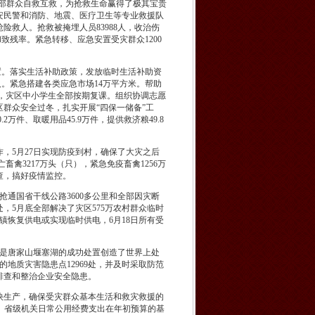
部群众自救互救，为抢救生命赢得了极其宝贵
安民警和消防、地震、医疗卫生等专业救援队
救人。抢救被掩埋人员83988人，收治伤
和致残率。紧急转移、应急安置受灾群众1200
置。落实生活补助政策，发放临时生活补助资
9人。紧急搭建各类应急市场14万平方米。帮助
行，灾区中小学生全部按期复课。组织协调志愿
群众安全过冬，扎实开展“四保一储备”工
2万件、取暖用品45.9万件，提供救济粮49.8
5月27日实现防疫到村，确保了大灾之后
禽3217万头（只），紧急免疫畜禽1256万
查，搞好疫情监控。
抢通国省干线公路3600多公里和全部因灾断
处，5月底全部解决了灾区575万农村群众临时
镇恢复供电或实现临时供电，6月18日所有受
是唐家山堰塞湖的成功处置创造了世界上处
的地质灾害隐患点12969处，并及时采取防范
排查和整治企业安全隐患。
生产，确保受灾群众基本生活和救灾救援的
元。省级机关日常公用经费支出在年初预算的基