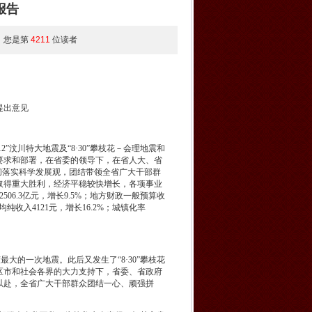
报告
2 您是第
4211
位读者
提出意见
”汶川特大地震及“8·30”攀枝花－会理地震和
要求和部署，在省委的领导下，在省人大、省
彻落实科学发展观，团结带领全省广大干部群
取得重大胜利，经济平稳较快增长，各项事业
6.3亿元，增长9.5%；地方财政一般预算收
人均纯收入4121元，增长16.2%；城镇化率
大的一次地震。此后又发生了“8·30”攀枝花
区市和社会各界的大力支持下，省委、省政府
以赴，全省广大干部群众团结一心、顽强拼