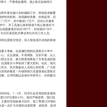
和审计，严肃查处挪用、侵占救灾款物等行
划和年度实施计划的编制工作，审核批准极重
建材特供机制，加强建材质量、价格监管。启
7.2万户，其中建成1.2万户。启动公共服务
189个。开工高速公路和国省干线公路项目76
成援建项目协议1907个，启动项目736个，
及时为灾区基层机关事业单位补充工作人员。
和抗震救灾情况，深入报道感天动地的英雄
重大考验。在波澜壮阔的抗震救灾斗争中，
一心、众志成城，不畏艰险、百折不挠，以人
灾群众生命，最大限度地降低了灾害造成的损
，抗震救灾斗争取得了重大胜利。在此，我代
队官兵、民兵预备役人员和公安民警，广大医
以崇高的敬意！向倾情倾力支援我省抗震救灾
同胞、台湾同胞以及海外华侨华人，向积极为
性特征。1－4月，经济社会呈现加快发展的
度GDP仅增长4.6%。面对严峻形势，我们组
主要经济指标逐月回升，第三季度GDP增长
中央进一步扩大内需的决策部署，抓投资、促消