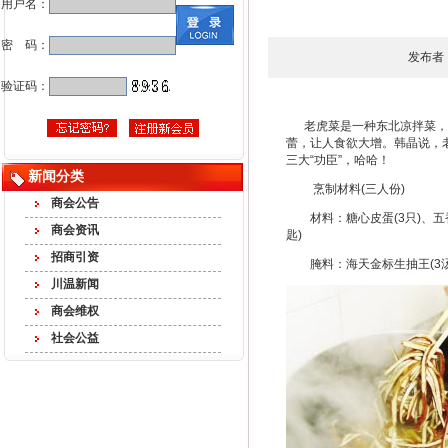
用户名：
密 码：
发布者
验证码：
老虎菜是一种东北凉拌菜，一
蕾，让人食欲大增。韩晶说，
三大“功臣”，哈哈！
新闻分类
烹制材料(三人份)
商会公告
材料：糖心皮蛋(3只)、五香豆丝
商会资讯
匙)
招商引资
腌料：海天金标生抽王(3汤匙)、
川温新闻
商会维权
社会公益