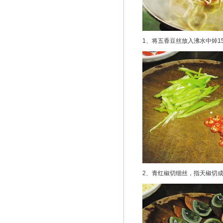
1、将五香豆丝放入沸水中焯1
2、青红椒切细丝，指天椒切