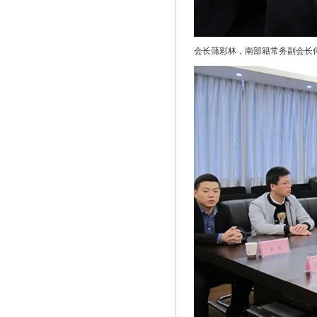
会长蒲彩林，南部籍常务副会长