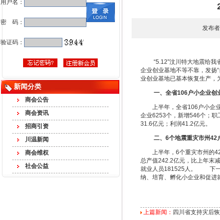
用户名：
密 码：
发布者
验证码：
“5.12”汶川特大地震给我
企业创业基地不等不靠，发扬
业创业基地已基本恢复生产，
新闻分类
一、全省106户小企业创
商会公告
上半年，全省106户小企业创
商会资讯
企业6253个，新增546个；职
31.6亿元；利润41.2亿元。
招商引资
二、6个地震重灾市州4
川温新闻
上半年，6个重灾市州的42户小
商会维权
总产值242.2亿元，比上年末减少
社会公益
就业人员181525人。 
纳、培育、孵化小企业和促进
上篇新闻：
四川省支持灾后恢