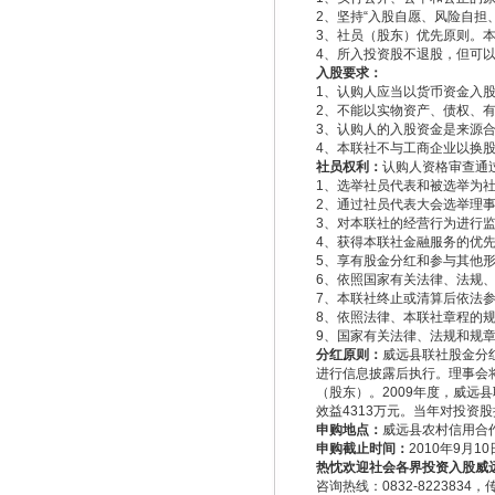
2、坚持“入股自愿、风险自
3、社员（股东）优先原则。
4、所入投资股不退股，但可
入股要求：
1、认购人应当以货币资金入
2、不能以实物资产、债权、
3、认购人的入股资金是来源
4、本联社不与工商企业以换
社员权利：
认购人资格审查通
1、选举社员代表和被选举为
2、通过社员代表大会选举理
3、对本联社的经营行为进行
4、获得本联社金融服务的优
5、享有股金分红和参与其他
6、依照国家有关法律、法规
7、本联社终止或清算后依法
8、依照法律、本联社章程的
9、国家有关法律、法规和规
分红原则：
威远县联社股金分
进行信息披露后执行。理事会
（股东）。2009年度，威远县
效益4313万元。当年对投资
申购地点：
威远县农村信用合
申购截止时间：
2010年9月1
热忱欢迎社会各界投资入股威
咨询热线：0832-8223834，传