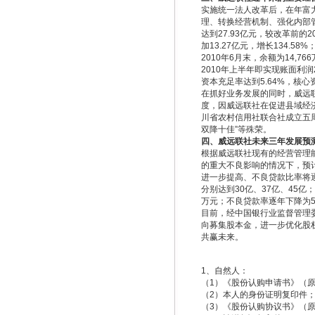
实施统一法人改革后，在年富
理、转换经营机制、强化内部管
达到27.93亿元，较改革前的2
加13.27亿元，增长134
2010年6月末，余额为14,7
2010年上半年即实现账面利润
资本充足率达到5.64%，核心
在抓好业务发展的同时，威远
度，因威远联社在促进县域经济
川省农村信用社联合社成立五周
双降十佳”等殊荣。
四、威远联社未来三年发展预
根据威远联社现有的经营管理
的重大不良影响的情况下，预
进一步提高、不良贷款比率将逐
分别达到30亿、37亿、45亿
万元；不良贷款率逐年下降为5.7
目前，经中国银行业监督管理
向募集股本金，进一步优化股
共赢未来。
1、自然人：
（1）《股份认购申请书》（
（2）本人的身份证明复印件
（3）《股份认购协议书》（