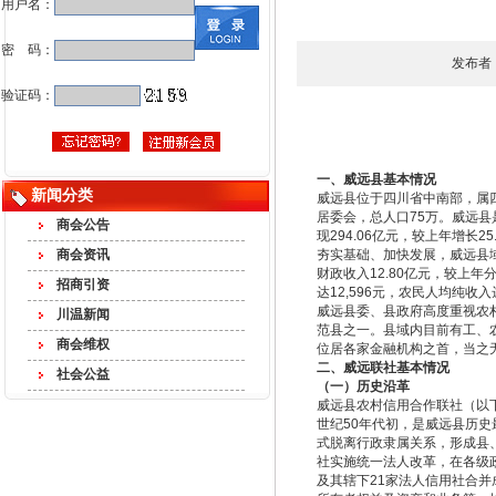
用户名：
密 码：
发布者
验证码：
一、威远县基本情况
新闻分类
威远县位于四川省中南部，属四
居委会，总人口75万。威远县
商会公告
现294.06亿元，较上年增长
商会资讯
夯实基础、加快发展，威远县域
财政收入12.80亿元，较上
招商引资
达12,596元，农民人均纯收入达
威远县委、县政府高度重视农
川温新闻
范县之一。县域内目前有工、
商会维权
位居各家金融机构之首，当之
二、威远联社基本情况
社会公益
（一）历史
沿革
威远县农村信用合作联社（以
世纪50年代初，是威远县历史
式脱离行政隶属关系，形成县
社实施统一法人改革，在各级
及其辖下21家法人信用社合