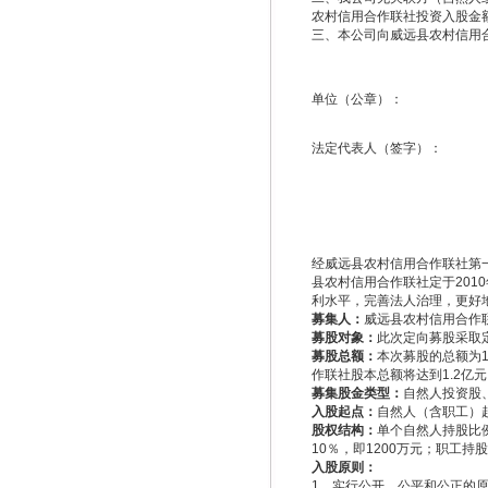
农村信用合作联社投资入股金
三、本公司向威远县农村信用
单位（公章）：
法定代表人（签字）：
经威远县农村信用合作联社第
县农村信用合作联社定于20
利水平，完善法人治理，更好
募集人：
威远县农村信用合作
募股对象：
此次定向募股采取
募股总额：
本次募股的总额为1
作联社股本总额将达到1.2亿
募集股金类型：
自然人投资股
入股起点：
自然人（含职工）起
股权结构：
单个自然人持股比
10％，即1200万元；职工
入股原则：
1、实行公开、公平和公正的