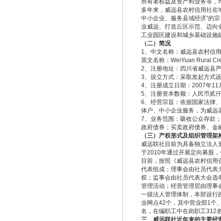
所有者权益及资产和业务等，
多年来，威远县农村信用社在地
中小企业、服务县域经济”的
业威远、打造丘区示范、迈向
工业园区建设和城乡基础设施
（二）简况
1、中文名称：威远县农村信
英文名称：WeiYuan Rural Cred
2、注册地址：四川省威远县严
3、设立方式：采取发起方式
4、注册成立日期：2007年11
5、注册资本数额：人民币贰
6、经营宗旨：依据国家法律
体户、中小企业服务，为威远
7、业务范围：吸收公众存款
政府债券；买卖政府债券、金
（三）产权形式及组织管理架
威远联社目前为具备独立法人
于2010年通过开展定向募股
目前，按照《威远县农村信用
代表组成；理事会由社员代表
权；监事会由社员代表大会选
管理活动；经营管理层由理事会
一级法人管理体制，本部设行
业网点42个，其中营业部1个、
名，在编职工中在岗职工312
三、威远联社近年来的主要经